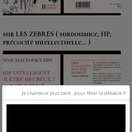
sur LES ZEBRES ( surdouance, HP,
précocité intellectuelle... )
Je chanterai plus tard...pour fêter la débâcle !!