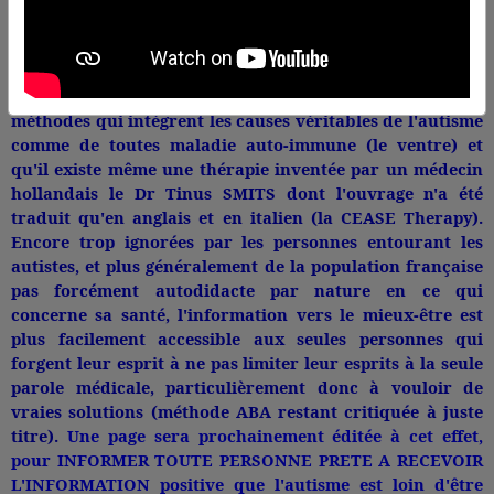
et déterminée (profil typiquement surdoué par pensée
arborescente) qu'il existe de vraies méthodes de
guérison de l'autisme. Des méthodes saines,
principalement par un changement de nutrition, des
méthodes qui intègrent les causes véritables de l'autisme
comme de toutes maladie auto-immune (le ventre) et
qu'il existe même une thérapie inventée par un médecin
hollandais le Dr Tinus SMITS dont l'ouvrage n'a été
traduit qu'en anglais et en italien (la CEASE Therapy).
Encore trop ignorées par les personnes entourant les
autistes, et plus généralement de la population française
pas forcément autodidacte par nature en ce qui
concerne sa santé, l'information vers le mieux-être est
plus facilement accessible aux seules personnes qui
forgent leur esprit à ne pas limiter leur esprits à la seule
parole médicale, particulièrement donc à vouloir de
vraies solutions (méthode ABA restant critiquée à juste
titre).
Une page sera prochainement éditée à cet effet,
pour INFORMER TOUTE PERSONNE PRETE A RECEVOIR
L'INFORMATION positive que l'autisme est loin d'être