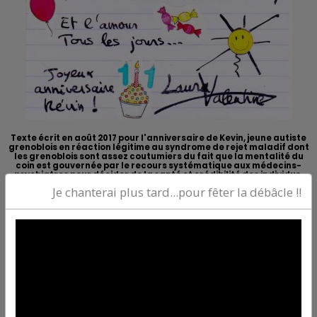
Texte écrit en août 2017 pour l'anniversaire de Kevin, jeune autiste
grenoblois en réaction légitime au syndrome de rejet maladif dont
les grenoblois sont assez coutumiers du fait que la mentalité du
coin est gouvernée par le recours systématique aux médecins-
psychiatres pour décider de la santé et crédibilité des individus.
Je chanterai plus tard...pour fêter la débâcle !!
Poème emblématique de soutien à l'autisme pour
avoriser des voies de guérison naturelles, respectueuses
de l'individu et comprenant les véritables causes de la
maladie hors cantonnement au concept erroné de la
santé mentale.
POUR INFORMATION Laura Valentine a constaté après
de fructueuses recherches menées de façon autodidacte