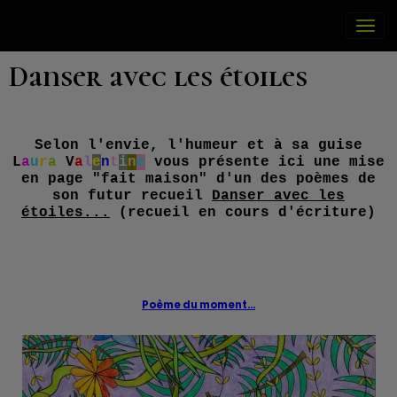
Danser avec les étoiles
Selon l'envie, l'humeur et à sa guise
L
a
u
r
a
V
a
l
e
n
t
i
n
e
vous présente ici une mise
en page "fait maison" d'un des poèmes de
son futur recueil
Danser avec les
étoiles...
(recueil en cours d'écriture)
Poème du moment...